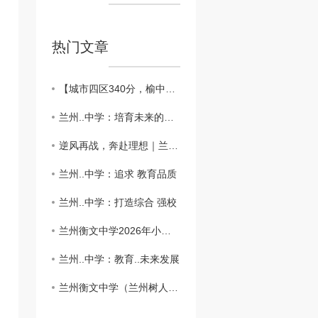
热门文章
【城市四区340分，榆中321分征集】兰州衡文中学新高一征集志愿公告，多重学费减免同步上线，名额有限速抢！
兰州..中学：培育未来的摇篮
逆风再战，奔赴理想｜兰州衡文中学2027届中高考复读班，各年级火热招生中！
兰州..中学：追求 教育品质
兰州..中学：打造综合 强校
兰州衡文中学2026年小升初补录公告
兰州..中学：教育..未来发展
兰州衡文中学（兰州树人中学教育集团）关于2026年小升初5月19日—21日网络报名的重要通告