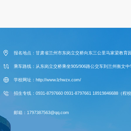
报名地点：甘肃省兰州市东岗立交桥向东三公里马家梁教育园区
乘车路线：从东岗立交桥乘坐905/906路公交车到兰州衡
学校网址：http://www.lzhwzx.com/
招生专线：0931-8797660 0931-8797661 18919846688（
邮箱：1797387563@qq.com