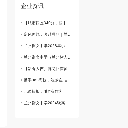
企业资讯
【城市四区340分，榆中321分征集】兰州衡文中学新高一征集志愿公告，多重学费减免同步上线，名额有限速抢！
逆风再战，奔赴理想｜兰州衡文中学2027届中高考复读班，各年级火热招生中！
兰州衡文中学2026年小升初补录公告
兰州衡文中学（兰州树人中学教育集团）关于2026年小升初5月19日—21日网络报名的重要通告
【新春大吉】祥龙回首留胜景，金蛇起舞贺新程——兰州衡文中学给您拜年啦！祝您新春愉快，阖家幸福！
携手985高校，筑梦在“吉”刻——吉林大学授予兰州衡文中学“..生源基地”荣誉牌匾
北传捷报，“邮”所作为——北京邮电大学“..生源基地”签约授牌仪式在兰州衡文中学隆重举行！
兰州衡文中学2024级高一新生..次征集志愿录取名单榜示