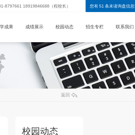
31-8797661 18919846688（程校长）
您有
51
条未读询盘信息
学成果
成绩展示
校园动态
招生专栏
联系我们
返回
校园动态