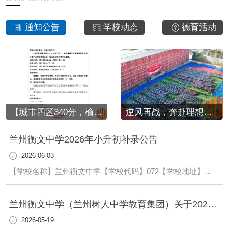
通知公告
学校动态
德育活动
【城市四区340分，榆中321分征集】兰州衡文中学新高一征集志愿公告，多重学费减免同步上线，名额有限速抢！
逆风再战，奔赴理想｜兰州衡文中学2027届中高考复读班，各年级火热招生中！
兰州衡文中学2026年小升初补录公告
2026-06-03
【学校名称】兰州衡文中学【学校代码】072【学校地址】兰州市榆中县窦家山88号【学校类型】全日制完全中学【学校性质】非营利性民办学校【学习形式】全日制、寄宿、走读均可兰州市2026年民办初中小升初电脑随机派位录取工作已于近日结束。凡填报兰州衡文中学..、第二志愿的学生，均已全部录取（录取名单将于后期在学校微信公众号公布
兰州衡文中学（兰州树人中学教育集团）关于2026年小升初5月19日—21日网络报名的重要通告
2026-05-19