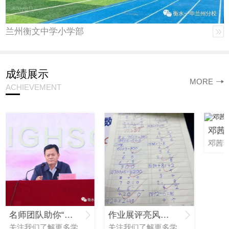
兰州衡文中学小学部
成绩展示
MORE
ACHIEVEMENT
邓茜菲
名师团队助你“复读逆袭”——衡水..中学兰州分校高考补习部名师团队精彩亮相！
作业展评亮风采，落实双减促成长——兰州衡文中学小学部..作业展示活动
关注我们了解更多学校新闻质量就是生命线增分才是硬道理【高考复读】增分才是硬道理衡水..中学兰州分校高考复读名优教师风采展示 自建校以来学校不断加强教师队伍建设，..提高教师的专业化水平，形成了一支师德高尚、实力雄厚、学科建设以衡中骨干名师为..，中年教师为中坚力量的师资队伍。招聘具有10年以后学校管理经验，在当地具有
关注我们了解更多学校新闻增分就是硬道理上线才是真实力作业展评亮风采落实双减促成长兰州衡文中学小学部..作业展示活动让作业批改成为师生更有温度的共同成长 为扎实落实“双减”和“五项管理”相关要求，进一步强化作业管理，提升作业设计质量，实现教师批改作业规范化、科学化、个性化，培养学生良好的学习习惯，以展促改助推学校“双减