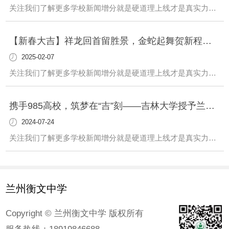
关注我们了解更多学校新闻增分就是硬道理上线才是真实力小升初网络报名5月19日—21日进行填报 【学校名称】兰州衡文中学【学校代码】072【学校地址】兰州市榆中县窦家山88号【学校类型】全日制完全中学【学校性质】非营利性民办学校【学习形式】全日制、寄宿、走读均可 根据兰州市教育局《关于印发〈兰州市2026年义务教育招生
【新春大吉】祥龙回首留胜景，金蛇起舞贺新程——兰州衡文中学给您拜年啦！祝您新春愉快，阖家幸福！
2025-02-07
关注我们了解更多学校新闻增分就是硬道理上线才是真实力蛇年大吉辞旧甲辰年迎新乙巳年HAPPY NEW YEAR新春快乐新春快乐蛇年大吉龙去蛇来吟古韵，莺歌燕舞谱新章。回首2024，是砥砺前行，开拓创新； 展望2025，是勇攀高峰，携手共进；值此新春佳节，兰州衡文中学祝您：乘风破浪，追逐梦想，勇往直前。坚定信念，开拓创新，
携手985高校，筑梦在“吉”刻——吉林大学授予兰州衡文中学“..生源基地”荣誉牌匾
2024-07-24
关注我们了解更多学校新闻增分就是硬道理上线才是真实力鎏..匾传递光荣使命庄严仪式镌刻育人重任为扎实开展学习贯彻习近平新时代中国特色社会主义思想主题教育，推动党建工作与教育教学工作协调发展，充分发挥高校和高中的教育合力，探索新高考背景下创新人才培养模式。6月初，吉林大学甘肃招生组组长侯建峰副书记莅临兰州衡文中学并授予“.
兰州衡文中学
Copyright © 兰州衡文中学 版权所有