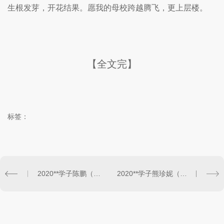
生根发芽，开花结果。愿我的母校跨越腾飞，更上层楼。
【全文完】
标签：
2020**学子陈鹏（兰州大学）
2020**学子熊珍妮（中南财经政法大学）