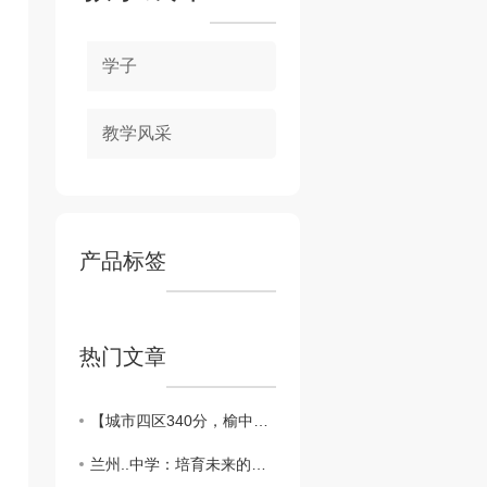
学子
教学风采
产品标签
热门文章
【城市四区340分，榆中321分征集】兰州衡文中学新高一征集志愿公告，多重学费减免同步上线，名额有限速抢！
兰州..中学：培育未来的摇篮