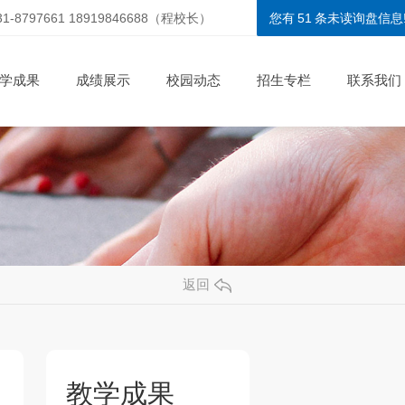
31-8797661 18919846688（程校长）
您有
51
条未读询盘信息
学成果
成绩展示
校园动态
招生专栏
联系我们
返回
教学成果