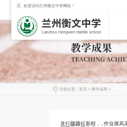
欢迎访问兰州衡文中学网站！
当前位置：
首页
>
教学成果
>
教学风
龙行龘龘征新程，..作业展风