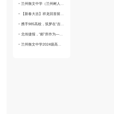
兰州衡文中学（兰州树人中学教育集团）关于2026年小升初5月19日—21日网络报名的重要通告
【新春大吉】祥龙回首留胜景，金蛇起舞贺新程——兰州衡文中学给您拜年啦！祝您新春愉快，阖家幸福！
携手985高校，筑梦在“吉”刻——吉林大学授予兰州衡文中学“..生源基地”荣誉牌匾
北传捷报，“邮”所作为——北京邮电大学“..生源基地”签约授牌仪式在兰州衡文中学隆重举行！
兰州衡文中学2024级高一新生..次征集志愿录取名单榜示