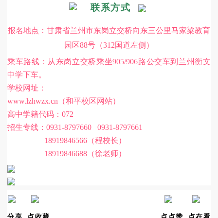
联系方式
报名地点：甘肃省兰州市东岗立交桥向东三公里马家梁教育
园区88号（312国道左侧）
乘车路线：从东岗立交桥乘坐905/906路公交车到兰州衡文
中学下车。
学校网址：
www.lzhwzx.cn（和平校区网站）
高中学籍代码：072
招生专线：0931-8797660 0931-8797661
18919846566（程校长）
18919846688（徐老师）
分享
点收藏
点点赞
点在看