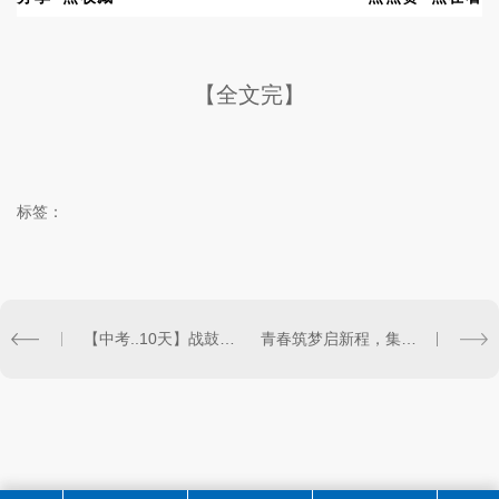
【全文完】
标签：
【中考..10天】战鼓催征迎中考，全力以赴笃志行——兰州衡文中学初三年级开展中考实战演练
青春筑梦启新程，集体生日暖人心——暖到了，衡文中学这样的集体生日会，你羡慕吗？