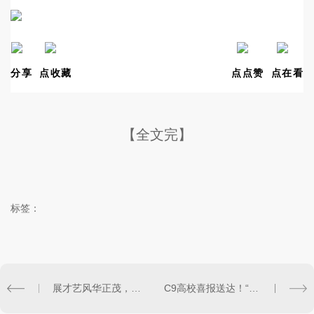
分享
点收藏
点点赞
点在看
【全文完】
标签：
展才艺风华正茂，演芳华喜获荣光——热烈祝贺我校师生在兰州市第八届中小学生艺术展演活动比赛中荣获佳绩
C9高校喜报送达！“国防七子”之一的哈尔滨工业大学向我校发来喜报，衡文学子将赴百年学府！