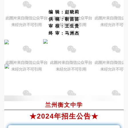
编 辑：赵晓莉
供 稿：靳苗苗
审 核：王生贵
终 审：马洲杰
兰州衡文中学
★2024年招生公告★