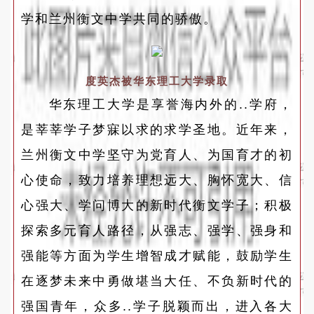
学和兰州衡文中学共同的骄傲。
度英杰被华东理工大学录取
华东理工大学是享誉海内外的..学府，
是莘莘学子梦寐以求的求学圣地。近年来，
兰州衡文中学坚守为党育人、为国育才的初
心使命，致力培养理想远大、胸怀宽大、信
心强大、学问博大的新时代衡文学子；积极
探索多元育人路径，从强志、强学、强身和
强能等方面为学生增智成才赋能，鼓励学生
在逐梦未来中勇做堪当大任、不负新时代的
强国青年，众多..学子脱颖而出，进入各大