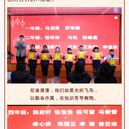
征途漫漫，他们如逐光的飞鸟，
以勤奋作翼，在知识苍穹翱翔。