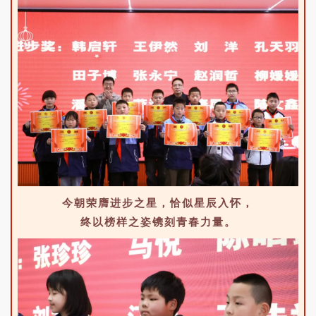
今朝荣膺进步之星，恰似星辰入怀，
终以榜样之姿镌刻青春力量。