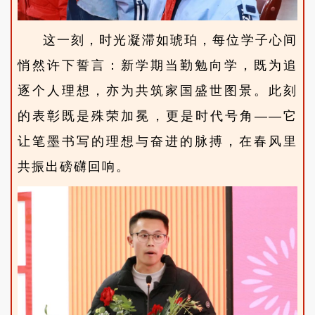
这一刻，时光凝滞如琥珀，每位学子心间
悄然许下誓言：新学期当勤勉向学，既为追
逐个人理想，亦为共筑家国盛世图景。此刻
的表彰既是殊荣加冕，更是时代号角——它
让笔墨书写的理想与奋进的脉搏，在春风里
共振出磅礴回响。