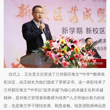
仪式上，王生贵主任宣读了兰州新区衡文**中学**教师表
彰决定，由王校长为他们颁发了荣誉证书。这一表彰传承了
兰州新区衡文**中学以“追求卓越”为核心的卓越文化和卓越
精神，是对衡兰管理者和教师为培养**人才所做出努力的肯
定，也是衡兰学子团结友善、勤恳奋勉、锐意进取精神品质