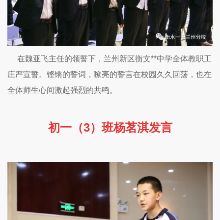
在魏亚飞主任的领誓下，兰州新区衡文**中学全体教职工
庄严宣誓。铿锵的誓词，嘹亮的誓言在校园久久回荡，也在
全体师生心间激起强烈的共鸣。
初一（3）班杨茗淇发言