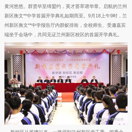
黄河悠悠。群贤毕至缔盟约，英才荟萃谱华章。启航的兰州
新区衡文**中学首届开学典礼如期而至。9月18上午9时，兰
州新区衡文**中学报告厅内群蚁排衙，全校师生、受邀嘉宾
端坐于会场中，共同见证兰州新区校区的首届开学典礼。