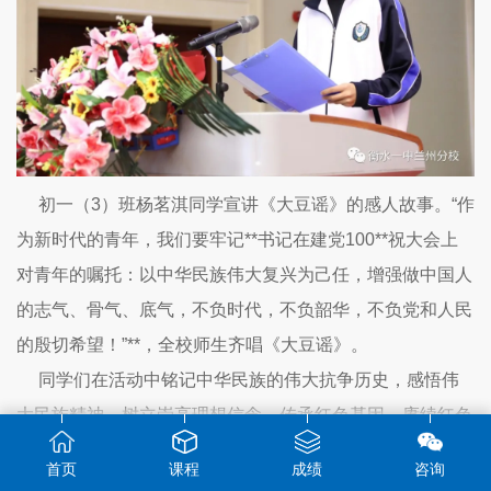
初一（3）班杨茗淇同学宣讲《大豆谣》的感人故事。“作
为新时代的青年，我们要牢记**书记在建党100**祝大会上
对青年的嘱托：以中华民族伟大复兴为己任，增强做中国人
的志气、骨气、底气，不负时代，不负韶华，不负党和人民
的殷切希望！”**，全校师生齐唱《大豆谣》。
同学们在活动中铭记中华民族的伟大抗争历史，感悟伟
大民族精神，树立崇高理想信念，传承红色基因，赓续红色
血脉。
首页
课程
成绩
咨询